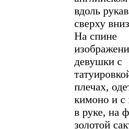
вдоль рука
сверху вниз
На спине
изображени
девушки с
татуировко
плечах, оде
кимоно и с
в руке, на 
золотой са