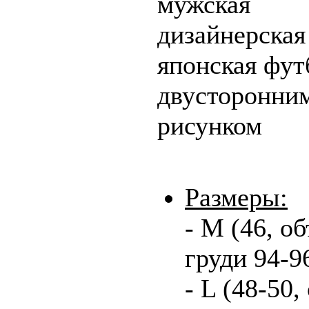
мужская
дизайнерская
японская фут
двусторонни
рисунком
Размеры:
- М (46, о
груди 94-9
- L (48-50,