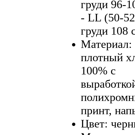
груди 96-1
- LL (50-5
груди 108 
Материал:
плотный х
100% с
выработко
полихром
принт, нап
Цвет: чер