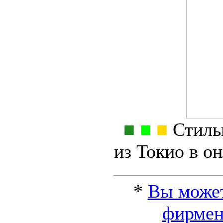
■
■
■
Стильн
из Токио в о
*
Вы может
фирмен