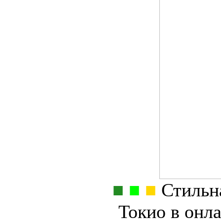
■
■
■
Стильна
Токио в онл