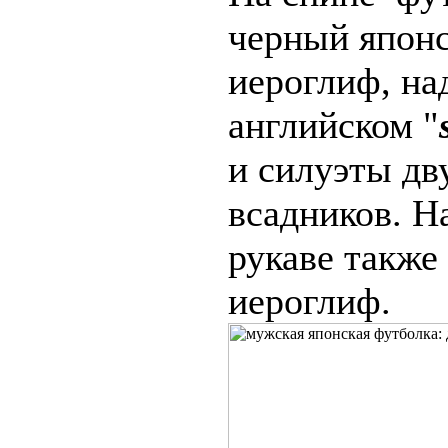
черный япон
иероглиф, на
английском "
и силуэты дв
всадников. Н
рукаве также
иероглиф.