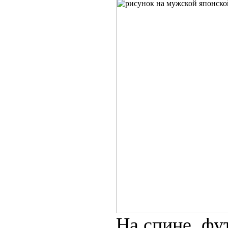
На спине фут