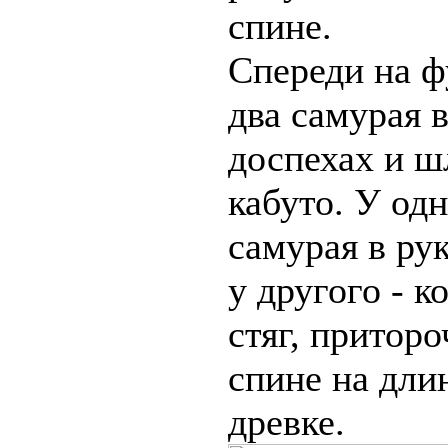
спине.
Спереди на ф
два самурая 
доспехах и ш
кабуто. У од
самурая в рук
у другого - к
стяг, притор
спине на дли
древке.