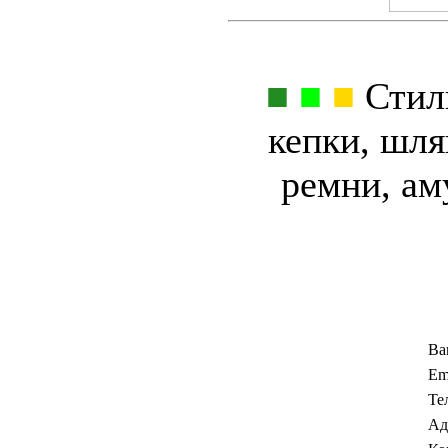
■
■
■
Стиль
кепки, шля
ремни, ам
Ва
Em
Те
Ад