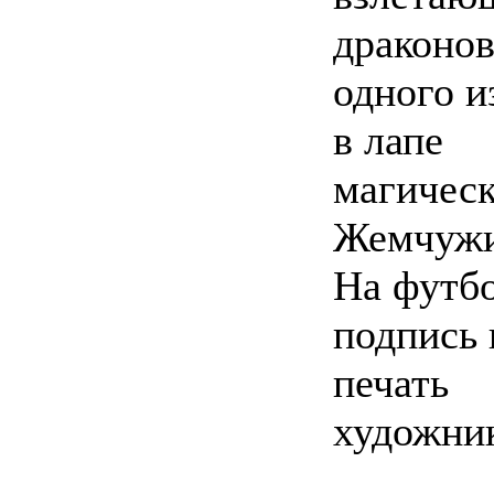
драконов
одного и
в лапе
магическ
Жемчужи
На футбо
подпись 
печать
художник