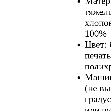
Матер
тяжел
хлопо
100%
Цвет: 
печать
полих
Маши
(не в
градус
или р