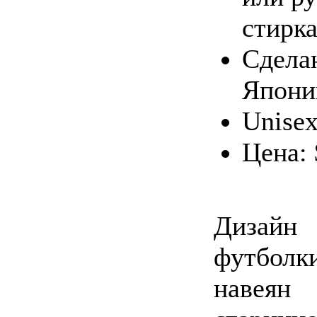
стирк
Сдела
Япони
Unise
Цена: 
Дизайн
футболк
навеян